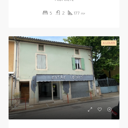
5
2
177
m²
A LOUER