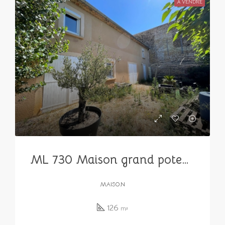
A VENDRE
ML 730 Maison grand potentiel à Mornas, idéale artisan
MAISON
126
m²