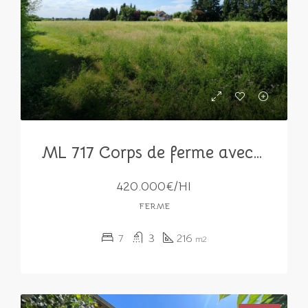
ML 717 Corps de ferme avec 2 habitations louées sur 13 000 m² de terrain
420.000€/HI
FERME
7
3
216
m2