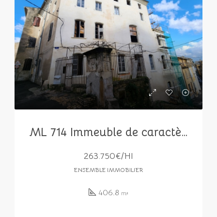
ML 714 Immeuble de caractère à fort potentiel -Idéal investisseur
263.750€/HI
ENSEMBLE IMMOBILIER
406.8
m²