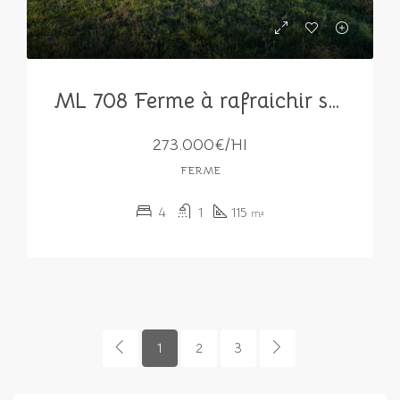
ML 708 Ferme à rafraichir sur 1655 m² de terrain clos
273.000€/HI
FERME
4
1
115
m²
1
2
3